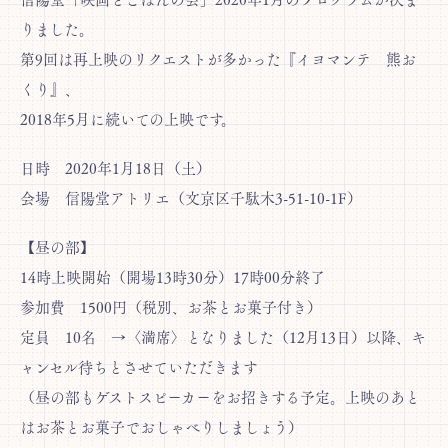
りました。
第9回は再上映のリクエストが多かった『イヨマンテ 熊お
くり』、
2018年5月に続いての上映です。
日時 2020年1月18日（土）
会場 信陽堂アトリエ（文京区千駄木3-51-10-1F）
【昼の部】
14時上映開始（開場13時30分）17時00分終了
参加費 1500円（税別、お茶とお菓子付き）
定員 10名 →〈満席〉となりました（12月13日）以降、キ
ャンセル待ちとさせていただきます
（昼の部もゲストスピーカーをお招きする予定。上映のあと
はお茶とお菓子でおしゃべりしましょう）