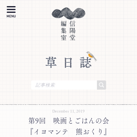
信陽堂のこと
草日誌
信陽堂の本棚
スペースレンタル
December 11, 2019
第9回 映画とごはんの会
『イヨマンテ 熊おくり』