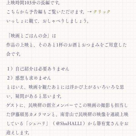
上映時間103分の長編です。
こちらから予告編もご覧いただけます。→
クリック
いっしょに観て、おしゃべりしましょう。
「映画とごはんの会」は
作品の上映と、そのあと1杯のお酒とおつまみをご用意した
会です。
１）自己紹介は必要ありません
２）感想も求めません
とはいえ、映画を観たあとには浮かび上がるいろいろな思
い、疑問があると思います。
ゲストに、民映研の創立メンバーでこの映画の撮影も担当し
た伊藤碩男カメラマンと、南青山で民映研の映像を連続上映
している「シュハリ」（ @ShuHALLI ）から箒有寛さんをお
迎えします。