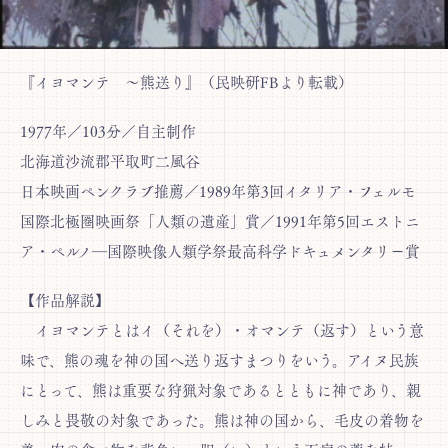
『イヨマンテ ～熊送り』（民映研FBより転載）
1977年／103分／自主制作
北海道沙流郡平取町二風谷
日本映画ペンクラブ推薦／1989年第3回イタリア・フェルモ
国際北極圏映画祭「人類の遺産」賞／1991年第5回エストニ
ア・ペルノ―国際映像人類学祭最高科学ドキュメンタリー賞
【作品解説】
イヨマンテとはイ（それを）・オマンテ（返す）という意
味で、熊の魂を神の国へ送り返すまつりをいう。アイヌ民族
にとって、熊は重要な狩猟対象であるとともに神であり、親
しみと畏敬の対象であった。熊は神の国から、毛皮の着物を