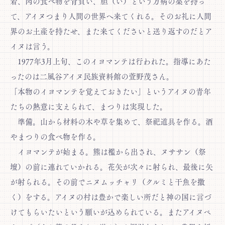
着、肉の食べ物を背負い、胆（い）という万病の薬を持っ
て、アイヌつまり人間の世界へ来てくれる。そのお礼に人間
界のお土産を持たせ、また来てくださいと送り返すのだとア
イヌは言う。
1977年3月上旬、このイヨマンテは行われた。指導にあた
ったのは二風谷アイヌ民族資料館の萱野茂さん。
「本物のイヨマンテを覚えておきたい」というアイヌの青年
たちの熱意に支えられて、まつりは実現した。
準備。山から材料の木や草を集めて、祭祀道具を作る。酒
やまつりの食べ物を作る。
イヨマンテが始まる。熊は檻から出され、ヌササン（祭
壇）の前に連れていかれる。花矢が次々に射られ、最後に矢
が射られる。その前でニヌムッチャリ（クルミと干魚を撒
く）をする。アイヌの村は豊かで楽しい所だと神の国に言づ
けてもらいたいという願いが込められている。またアイヌペ