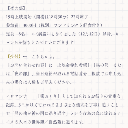
【夜の部】
19時上映開始（開場は18時30分）22時終了
参加費 3000円（税別、ワンドリンクと軽食付き）
定員 8名 →〈満席〉となりました（12月12日）以降、キ
ャンセル待ちとさせていただきます
【受付】
← こちらから。
「お問い合わせ内容」に「上映会参加希望」「昼の部」また
は「夜の部」、当日連絡が取れる電話番号、複数でお申し込
みの場合は人数もご記入ください。
イヨマンテ……「熊おくり」として知られるお祭りの貴重な
記録。3日かけて行われるさまざまな儀式を丁寧に追うこと
で「熊の魂を神の国に送り返す」という行為の底に流れるア
イヌの人々の世界観／自然観に迫ります。