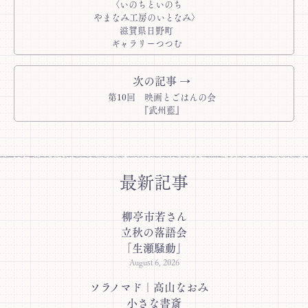
〈いのちといのち
やまなみ工房のいとなみ〉
滋賀県日野町
ギャラリーつつむ
次の記事 →
第10回 映画とごはんの会
『武州藍』
最新記事
柳亭市若さん
立秋の落語会
「生瀬騒動」
August 6, 2026
ソラノマド｜高山なおみ
小さな書斎