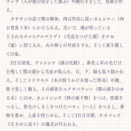
ウレプ（人が熊の役をして遊ぶ）や網引きをして、豊猟を祈
る。
ヌササンの前で熊の解体。肉は作法に従いカムシケニ（肉
を背負う木）にかけられる。次いで、魂が宿っている
とされるオルシクルマラプト（毛皮をつけた頭）をチセ
（家）に招じ入れ、火の神との対面をする。そして夜を徹し
ての宴。
2日目深夜、ウンメンケ（頭の化粧）。鼻先と耳の毛だけ
を残して熊の頭から毛皮が取られ、目、下、脳も取り除かれ
る。そしてイナウキケ（木の削りかけを使った祭具）や麹、
笹で美しく飾る。その頭骨をユクサパウンニ（熊の頭をのせ
る木）にのせ、カムイシンタ（神の乗り物）をつけ、性器を
つるし、祭主のしるしをつけたパスィ（へら）をつるし、着
物を着せ、土産を持たせる。そして3日目早朝、ケオマンテ
（なきがら送り）の儀式が行われる。