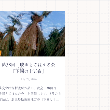
第38回 映画とごはんの会
しもぞん
『
下園
の十五夜』
July 29, 2026
族文化映像研究所作品の上映会 38回目
映画とごはんの会」を開催します。 8月の上
作品は、鹿児島県南薩地方の『下園しも...