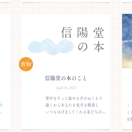
信陽堂の本のこと
April 15, 2023
背中をそっと温める手のぬくもり
の
遠くからあなたを見守る眼差し
｜
.
いつもはげましてくれる友だちの...
く
を