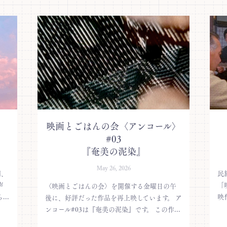
映画とごはんの会〈アンコール〉
#03
『奄美の泥染』
May 26, 2026
朝、
民
声
「
〈映画とごはんの会〉を開催する金曜日の午
..
映
後に、好評だった作品を再上映しています。 ア
ンコール#03は『奄美の泥染』です。 この作...