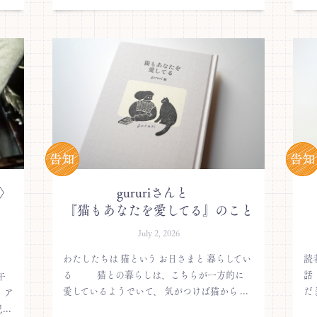
〉
gururiさんと
『猫もあなたを愛してる』のこと
July 2, 2026
わたしたちは 猫という お日さまと 暮らしてい
読
る 猫との暮らしは、こちらが一方的に
話
午
愛しているようでいて、 気がつけば猫から ...
だ
 ア
..