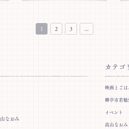
1
2
3
...
カテゴ
映画とごは
柳亭市若勉
イベント
高山なおみ
高山なおみ