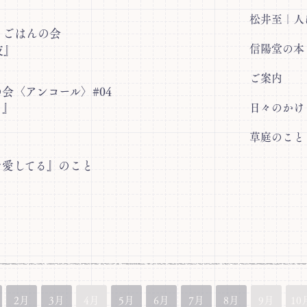
松井至｜人
とごはんの会
信陽堂の本
夜』
ご案内
会〈アンコール〉#04
き』
日々のかけ
草庭のこと
を愛してる』のこと
2月
3月
4月
5月
6月
7月
8月
9月
10