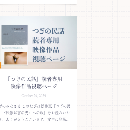
『つぎの民話』読者専用
映像作品視聴ページ
October 29, 2025
者のみなさま このたびは松井至『つぎの民
 〈映像以前の光〉への旅』をお読みいた
き、ありがとうございます。 文中に登場...