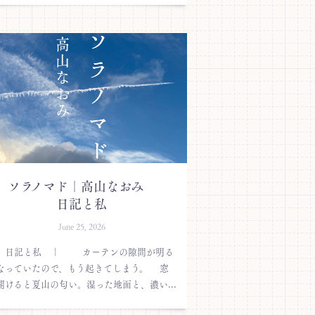
ソラノマド｜高山なおみ
日記と私
June 25, 2026
 日記と私 ｜ カーテンの隙間が明る
なっていたので、もう起きてしまう。 窓
開けると夏山の匂い。湿った地面と、濃い...