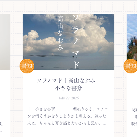
ソラノマド｜高山なおみ
小さな書斎
July 29, 2026
｜ 小さな書斎 ｜ 朝起きると、エアコ
民
ンを消そうかどうしようかと考える。迷った
。
「
末に、ちゃんと夏を感じたいからと思い、...
す。
映
.