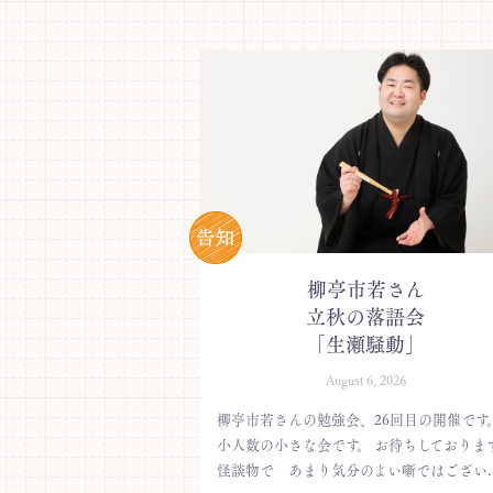
柳亭市若さん
立秋の落語会
「生瀬騒動」
August 6, 2026
柳亭市若さんの勉強会、26回目の開催です
小人数の小さな会です。 お待ちしておりま
怪談物で あまり気分のよい噺ではござい..