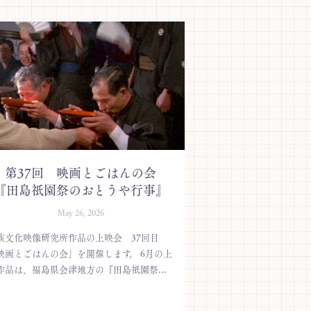
第37回 映画とごはんの会
『田島祇園祭のおとうや行事』
May 26, 2026
族文化映像研究所作品の上映会 37回目
映画とごはんの会」を開催します。 6月の上
作品は、福島県会津地方の『田島祇園祭...