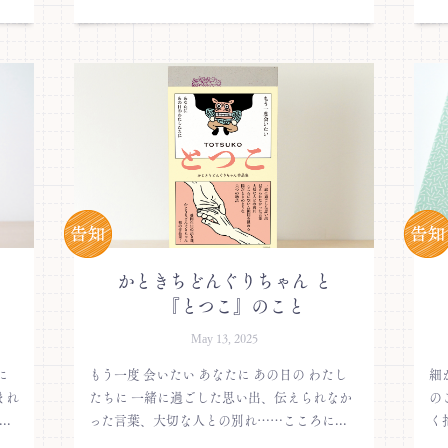
かときちどんぐりちゃん と
『とつこ』のこと
May 13, 2025
に
もう一度 会いたい あなたに あの日の わたし
細
まれ
たちに 一緒に過ごした思い出、伝えられなか
の
..
った言葉、大切な人との別れ……こころに...
く