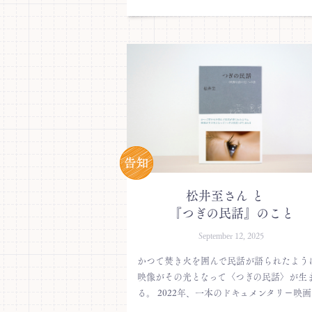
松井至さん と
『つぎの民話』のこと
September 12, 2025
かつて焚き火を囲んで民話が語られたよう
映像がその光となって〈つぎの民話〉が生
る。 2022年、一本のドキュメンタリー映画.