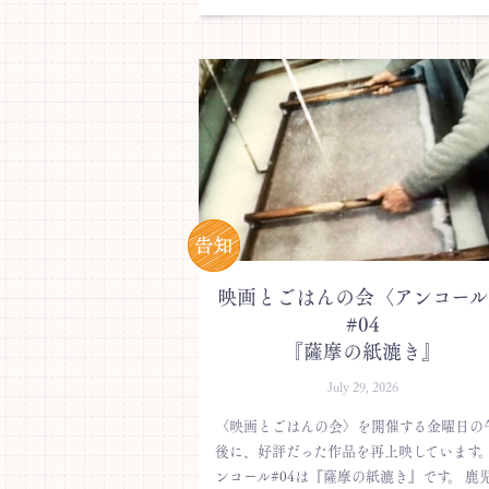
映画とごはんの会〈アンコール
#04
『薩摩の紙漉き』
July 29, 2026
〈映画とごはんの会〉を開催する金曜日の
後に、好評だった作品を再上映しています。
ンコール#04は『薩摩の紙漉き』です。 鹿児.