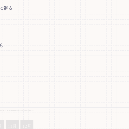
に潜る
ら
月
11月
12月