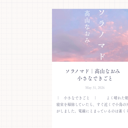
ソラノマド｜高山なおみ
小さなできごと
May 31, 2026
｜ 小さなできごと ｜ よく晴れた
寝室を掃除していたら、すぐ近くで小鳥の
がしました。電線にとまっているのは雀くら.