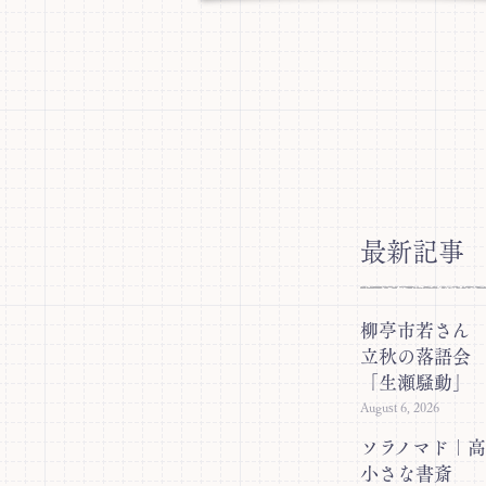
最新記事
柳亭市若さん
立秋の落語会
「生瀬騒動」
August 6, 2026
ソラノマド｜
小さな書斎