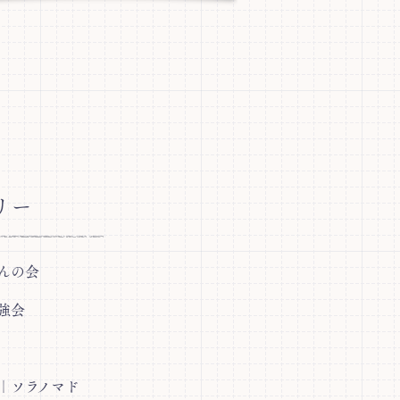
リー
んの会
強会
｜ソラノマド