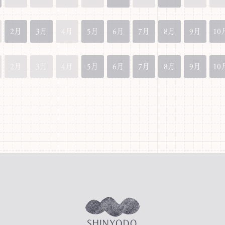
2月
3月
4月
5月
6月
7月
8月
9月
10
2月
3月
4月
5月
6月
7月
8月
9月
10