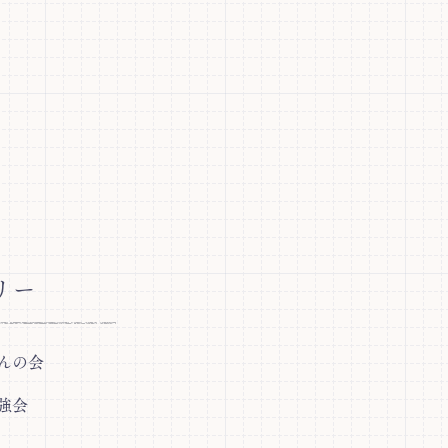
リー
んの会
強会