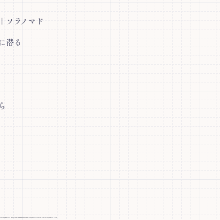
｜ソラノマド
に潜る
ら