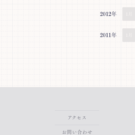
2012年
1月
2011年
1月
アクセス
お問い合わせ