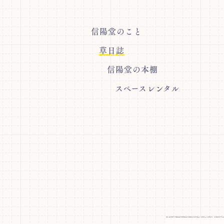
信陽堂のこと
草日誌
信陽堂の本棚
スペースレンタル