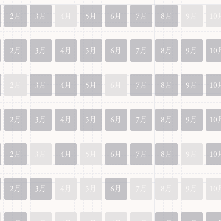
2月
3月
4月
5月
6月
7月
8月
9月
10
2月
3月
4月
5月
6月
7月
8月
9月
10
2月
3月
4月
5月
6月
7月
8月
9月
10
2月
3月
4月
5月
6月
7月
8月
9月
10
2月
3月
4月
5月
6月
7月
8月
9月
10
2月
3月
4月
5月
6月
7月
8月
9月
10