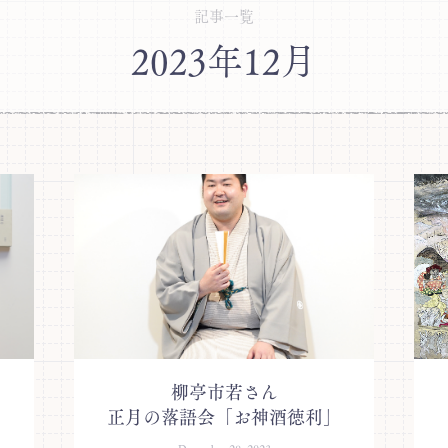
記事一覧
2023年12月
柳亭市若さん
正月の落語会「お神酒徳利」