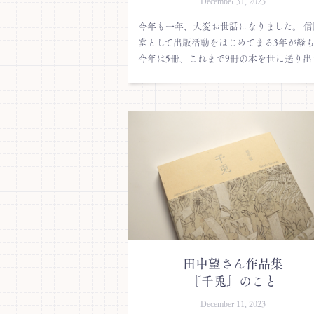
December 31, 2023
今年も一年、大変お世話になりました。 信
堂として出版活動をはじめてまる3年が経
今年は5冊、これまで9冊の本を世に送り出す.
田中望さん作品集
『千兎』のこと
December 11, 2023