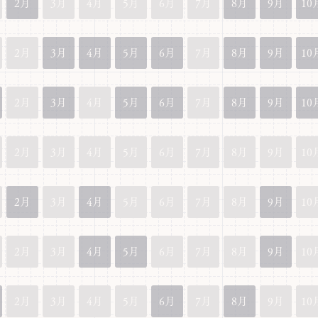
2月
3月
4月
5月
6月
7月
8月
9月
10
2月
3月
4月
5月
6月
7月
8月
9月
10
2月
3月
4月
5月
6月
7月
8月
9月
10
2月
3月
4月
5月
6月
7月
8月
9月
10
2月
3月
4月
5月
6月
7月
8月
9月
10
2月
3月
4月
5月
6月
7月
8月
9月
10
2月
3月
4月
5月
6月
7月
8月
9月
10