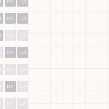
月
11月
12月
月
11月
12月
月
11月
12月
月
11月
12月
月
11月
12月
月
11月
12月
月
11月
12月