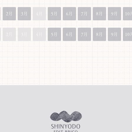
2月
3月
4月
5月
6月
7月
8月
9月
10
2月
3月
4月
5月
6月
7月
8月
9月
10