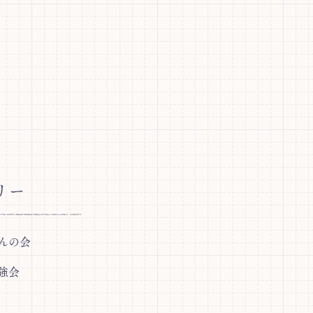
リー
んの会
強会