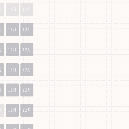
月
11月
12月
月
11月
12月
月
11月
12月
月
11月
12月
月
11月
12月
月
11月
12月