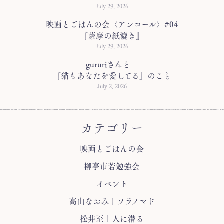
July 29, 2026
映画とごはんの会〈アンコール〉#04
『薩摩の紙漉き』
July 29, 2026
gururiさんと
『猫もあなたを愛してる』のこと
July 2, 2026
カテゴリー
映画とごはんの会
柳亭市若勉強会
イベント
高山なおみ｜ソラノマド
松井至｜人に潜る