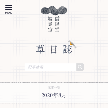
信陽堂のこと
草日誌
信陽堂の本棚
スペースレンタル
記事一覧
2020年8月