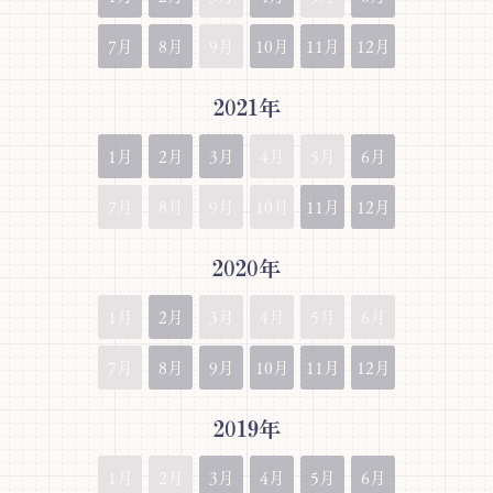
7月
8月
9月
10月
11月
12月
2021年
1月
2月
3月
4月
5月
6月
7月
8月
9月
10月
11月
12月
2020年
1月
2月
3月
4月
5月
6月
7月
8月
9月
10月
11月
12月
2019年
1月
2月
3月
4月
5月
6月