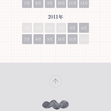
7月
8月
9月
10月
11月
12月
2011年
1月
2月
3月
4月
5月
6月
7月
8月
9月
10月
11月
12月