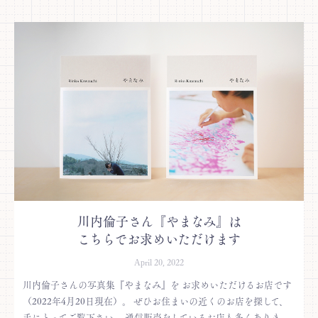
川内倫子さん『やまなみ』は
こちらでお求めいただけます
April 20, 2022
川内倫子さんの写真集『やまなみ』を お求めいただけるお店です
（2022年4月20日現在）。 ぜひお住まいの近くのお店を探して、
手にとってご覧下さい。 通信販売をしているお店も多くありま...