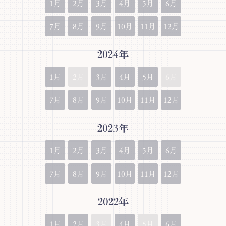
1月
2月
3月
4月
5月
6月
7月
8月
9月
10月
11月
12月
2024年
1月
2月
3月
4月
5月
6月
7月
8月
9月
10月
11月
12月
2023年
1月
2月
3月
4月
5月
6月
7月
8月
9月
10月
11月
12月
2022年
1月
2月
3月
4月
5月
6月