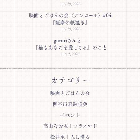
July 29, 2026
映画とごはんの会〈アンコール〉#04
『薩摩の紙漉き』
July 29, 2026
gururiさんと
『猫もあなたを愛してる』のこと
July 2, 2026
カテゴリー
映画とごはんの会
柳亭市若勉強会
イベント
高山なおみ｜ソラノマド
松井至｜人に潜る