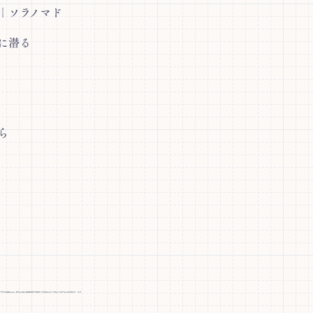
｜ソラノマド
に潜る
ら