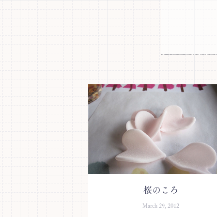
桜のころ
March 29, 2012