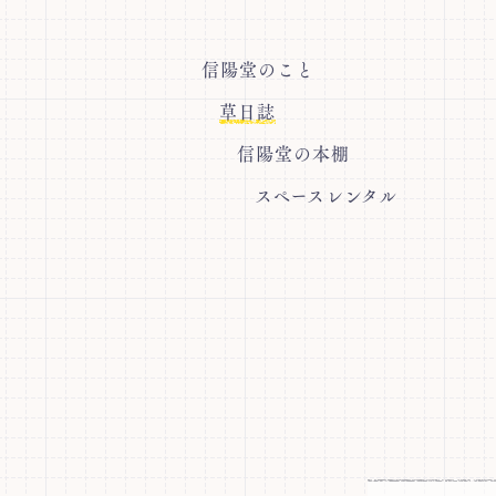
信陽堂のこと
草日誌
信陽堂の本棚
スペースレンタル