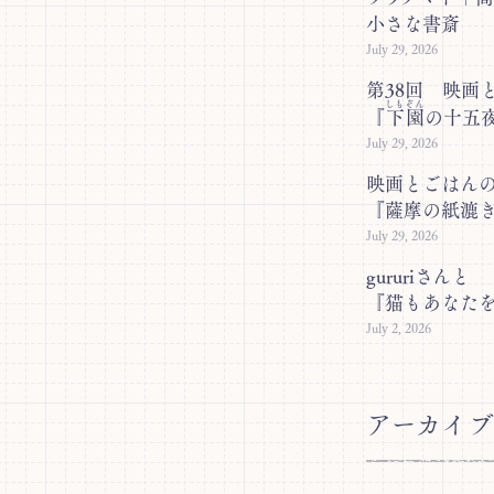
小さな書斎
July 29, 2026
第38回 映画
しもぞん
『
下園
の十五
July 29, 2026
映画とごはんの
『薩摩の紙漉
July 29, 2026
gururiさんと
『猫もあなた
July 2, 2026
アーカイブ