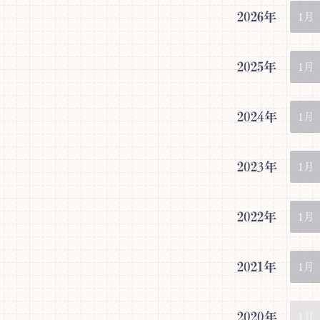
2026年
1月
2025年
1月
2024年
1月
2023年
1月
2022年
1月
2021年
1月
2020年
1月