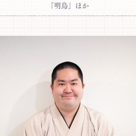
「明烏」ほか