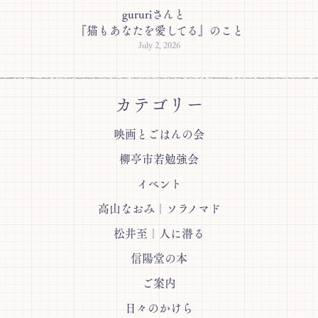
gururiさんと
『猫もあなたを愛してる』のこと
July 2, 2026
カテゴリー
映画とごはんの会
柳亭市若勉強会
イベント
高山なおみ｜ソラノマド
松井至｜人に潜る
信陽堂の本
ご案内
日々のかけら