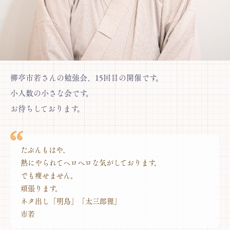
柳亭市若さんの勉強会、15回目の開催です。
小人数の小さな会です。
お待ちしております。
たぶんもはや、
熱にやられてヘロへロな気がしております。
でも痩せません。
頑張ります。
ネタ出し「明鳥」「太三郎狸」
市若