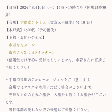
【日時】2024年8月10日（土）14時〜15時ごろ（開場13時30
分）
【会場】
信陽堂アトリエ
（文京区千駄木3-51-10-1F）
【木戸銭】1500円（予約優先）
【予約・お問い合わせ】
市若さんメール
市若さんX（旧ツイッター）
（信陽堂では予約の受付はしていません。市若さんに直接ご
予約ください）
＊手指消毒用のアルコール、ジェルをご用意します。
会場ではマスクを着用いただく場合がございます。
発熱などがみられた場合、入場をお断りする場合がござい
ます。
当日体調の優れない方の来場はご遠慮ください。