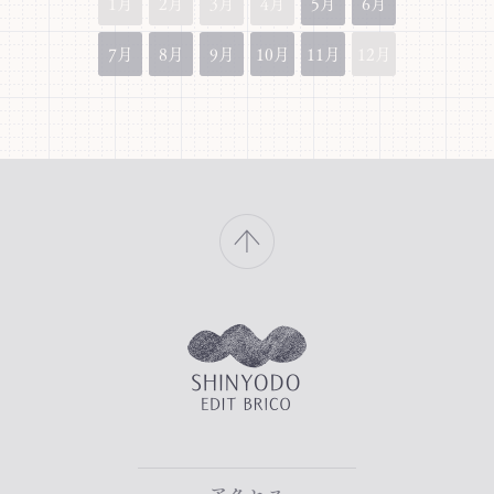
1月
2月
3月
4月
5月
6月
7月
8月
9月
10月
11月
12月