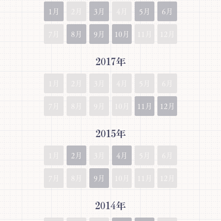
1月
2月
3月
4月
5月
6月
7月
8月
9月
10月
11月
12月
2017年
1月
2月
3月
4月
5月
6月
7月
8月
9月
10月
11月
12月
2015年
1月
2月
3月
4月
5月
6月
7月
8月
9月
10月
11月
12月
2014年