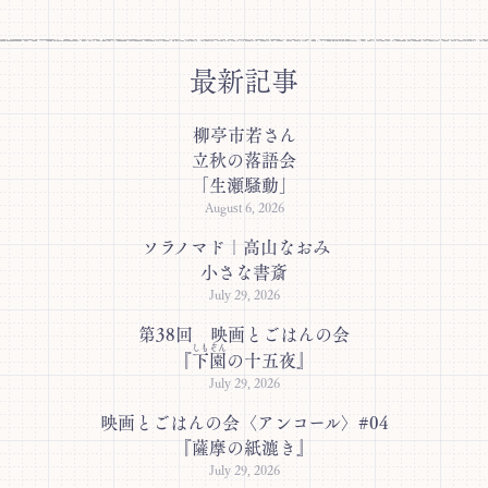
最新記事
柳亭市若さん
立秋の落語会
「生瀬騒動」
August 6, 2026
ソラノマド｜高山なおみ
小さな書斎
July 29, 2026
第38回 映画とごはんの会
しもぞん
『
下園
の十五夜』
July 29, 2026
映画とごはんの会〈アンコール〉#04
『薩摩の紙漉き』
July 29, 2026