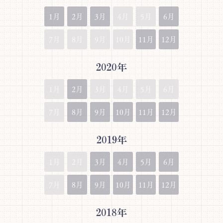
1月
2月
3月
4月
5月
6月
7月
8月
9月
10月
11月
12月
2020年
1月
2月
3月
4月
5月
6月
7月
8月
9月
10月
11月
12月
2019年
1月
2月
3月
4月
5月
6月
7月
8月
9月
10月
11月
12月
2018年