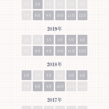
1月
2月
3月
4月
5月
6月
7月
8月
9月
10月
11月
12月
2019年
1月
2月
3月
4月
5月
6月
7月
8月
9月
10月
11月
12月
2018年
1月
2月
3月
4月
5月
6月
7月
8月
9月
10月
11月
12月
2017年