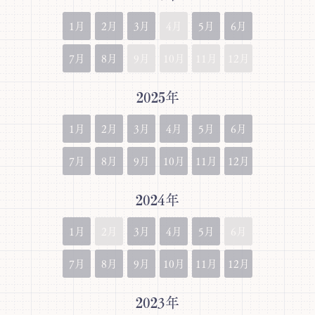
1月
2月
3月
4月
5月
6月
7月
8月
9月
10月
11月
12月
2025年
1月
2月
3月
4月
5月
6月
7月
8月
9月
10月
11月
12月
2024年
1月
2月
3月
4月
5月
6月
7月
8月
9月
10月
11月
12月
2023年