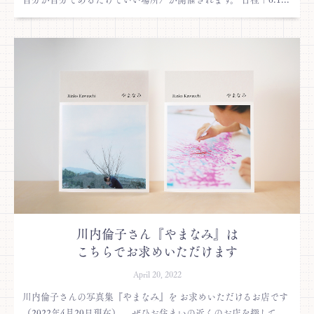
川内倫子さん『やまなみ』は
こちらでお求めいただけます
April 20, 2022
川内倫子さんの写真集『やまなみ』を お求めいただけるお店です
（2022年4月20日現在）。 ぜひお住まいの近くのお店を探して、