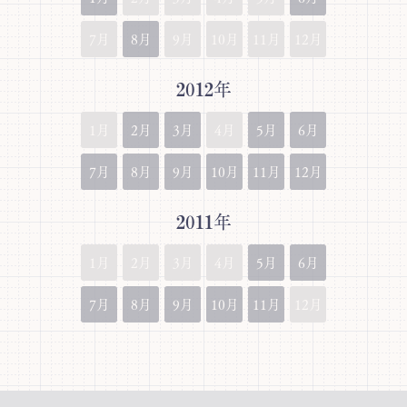
7月
8月
9月
10月
11月
12月
2012年
1月
2月
3月
4月
5月
6月
7月
8月
9月
10月
11月
12月
2011年
1月
2月
3月
4月
5月
6月
7月
8月
9月
10月
11月
12月