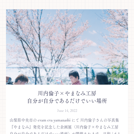
川内倫子×やまなみ工房
自分が自分であるだけでいい場所
June 14, 2022
山梨県中央市の evam eva yamanashi にて 川内倫子さんの写真集
『やまなみ』発売を記念した企画展〈川内倫子×やまなみ工房
自分が自分であるだけでいい場所〉が開催されます。 日程｜6.1...